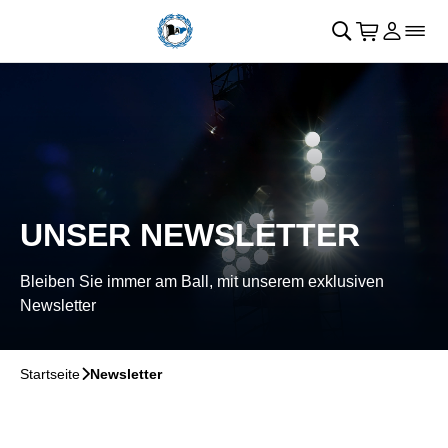
Navigation überspringen
􀄫
􀊫
Warenkor
􀍩
Login
􀉩
􀌇
UNSER NEWSLETTER
Bleiben Sie immer am Ball, mit unserem exklusiven
Newsletter
Startseite
􀆊
Newsletter