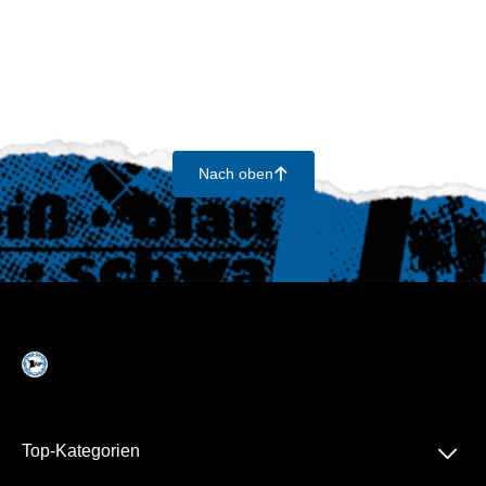
Nach oben
􀄨
􀆈
Top-Kategorien