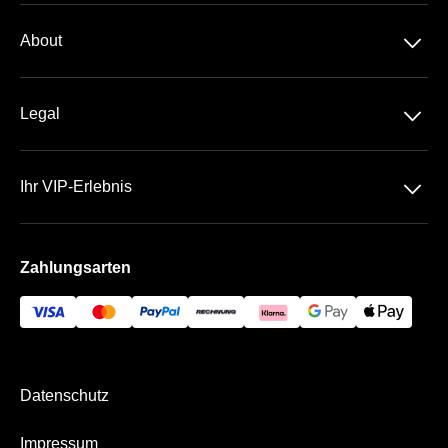
Dauerkarte
􀆈
About
2. Liga
Über Uns
DFB-Pokal
􀆈
Legal
Kontakt
Datenschutz
Team
􀆈
Ihr VIP-Erlebnis
AGB
Häufige Fragen
Die SchücoArena
Impressum
Zahlungsarten
Die VIP Bereiche
Bezahlung & Versand
Datenschutz
Impressum