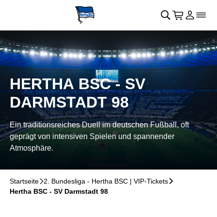
Navigation überspringen
􀄫
􀊫
Warenkor
􀍩
Login
􀉩
􀌇
HERTHA BSC - SV
DARMSTADT 98
Ein traditionsreiches Duell im deutschen Fußball, oft
geprägt von intensiven Spielen und spannender
Atmosphäre.
Startseite
􀆊
2. Bundesliga - Hertha BSC | VIP-Tickets
􀆊
Hertha BSC - SV Darmstadt 98