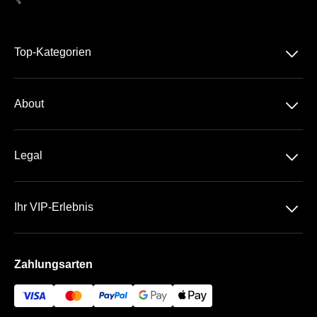
􀆈
Top-Kategorien
Dauerkarte
􀆈
About
2. Bundesliga
Über Uns
DFB-Pokal
􀆈
Legal
Kontakt
Datenschutz
Team
􀆈
Ihr VIP-Erlebnis
AGB
Häufige Fragen
Das Olympiastadion
Impressum
Zahlungsarten
Die VIP Bereiche
Bezahlung & Versand
Hertha BSC Business App