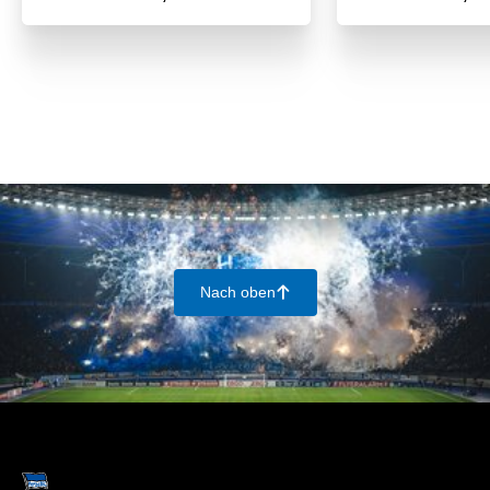
Nach oben
􀄨