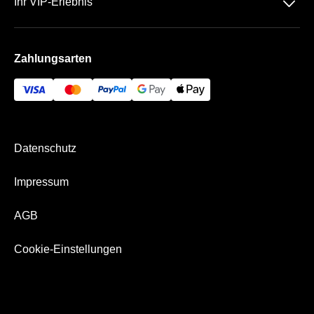
􀆈
Ihr VIP-Erlebnis
AGB
Häufige Fragen
Das Olympiastadion
Impressum
Zahlungsarten
Die VIP Bereiche
Bezahlung & Versand
Hertha BSC Business App
Datenschutz
Impressum
AGB
Cookie-Einstellungen