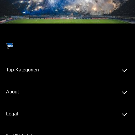
􀆈
Top-Kategorien
Dauerkarte
􀆈
About
2. Bundesliga
Über Uns
DFB-Pokal
􀆈
Legal
Kontakt
Datenschutz
Team