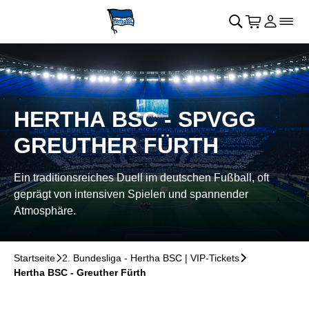
Navigation überspringen
􀄫
􀊫
Warenkor
􀍩
Login
􀉩
􀌇
HERTHA BSC - SPVGG
GREUTHER FÜRTH
Ein traditionsreiches Duell im deutschen Fußball, oft
geprägt von intensiven Spielen und spannender
Atmosphäre.
Startseite
􀆊
2. Bundesliga - Hertha BSC | VIP-Tickets
􀆊
Hertha BSC - Greuther Fürth