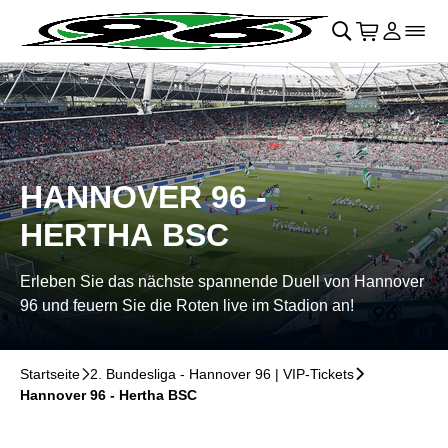
Navigation überspringen
􀄫
􀊫
Warenkor
􀍩
Login
􀉩
􀌇
HANNOVER 96 -
HERTHA BSC
Erleben Sie das nächste spannende Duell von Hannover
96 und feuern Sie die Roten live im Stadion an!
Startseite
􀆊
2. Bundesliga - Hannover 96 | VIP-Tickets
􀆊
Hannover 96 - Hertha BSC