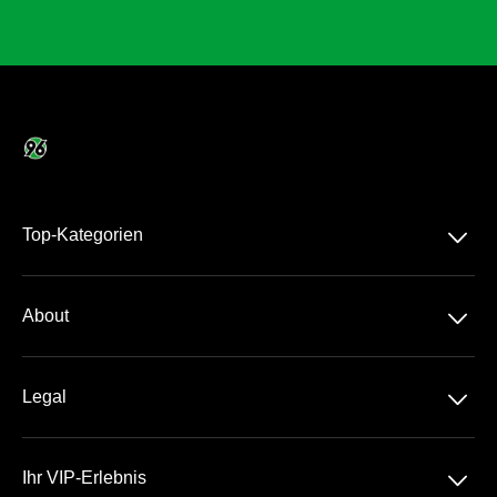
􀆈
Top-Kategorien
Dauerkarte
􀆈
About
2. Bundesliga
Über Uns
DFB-Pokal
􀆈
Legal
Kontakt
Datenschutz
Team
􀆈
Ihr VIP-Erlebnis