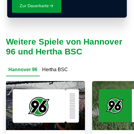
Zur Dauerkarte
􀄫
Weitere Spiele von Hannover
96 und Hertha BSC
Hannover 96
Hertha BSC