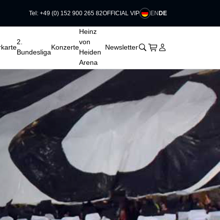
EN
DE
Tel: +49 (0) 152 900 265 82
OFFICIAL VIP
􀆈
􀆈
Heinz
2.
von
􀊫
Warenkorb
􀍩
Login
􀉩
karte
Konzerte
Newsletter
Bundesliga
Heiden
Arena