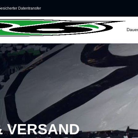
esicherter Datentransfer
Dauer
& VERSAND