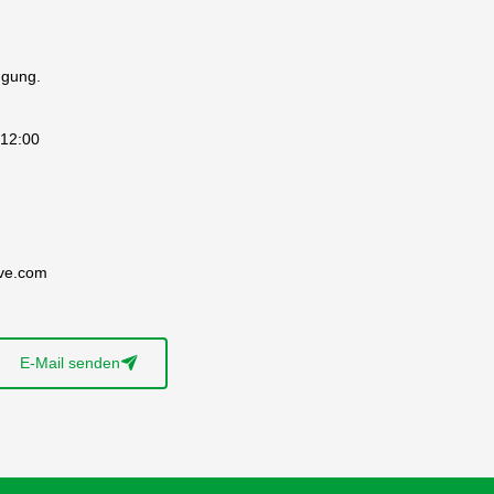
ügung.
 12:00
ive.com
E-Mail senden
􀈠