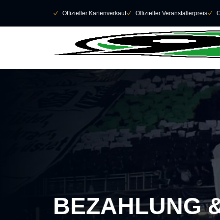
Navigation überspringen
􀄫
􀆅
Offizieller Kartenverkauf
􀆅
Offizieller Veranstalterpreis
􀆅
G
BEZAHLUNG 