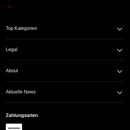
􀆈
Top Kategorien
Alle Grand Prix™
􀆈
Legal
Die Rennstrecken
Datenschutz
Travel
􀆈
About
AGB
Über Uns
Impressum
􀆈
Aktuelle News
Kontakt
Newsletter
Zahlungsarten