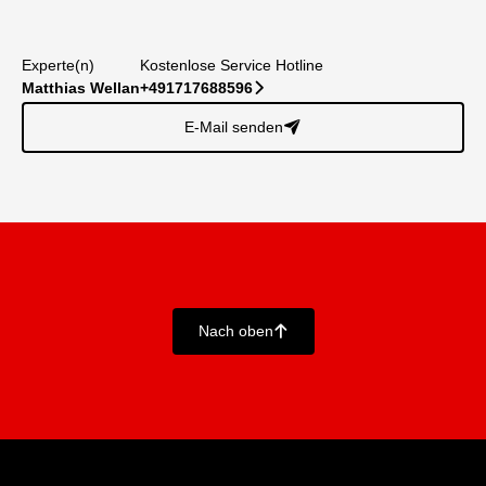
Experte(n)
Kostenlose Service Hotline
Matthias Wellan
+491717688596
􀆊
E-Mail senden
􀈠
Nach oben
􀄨