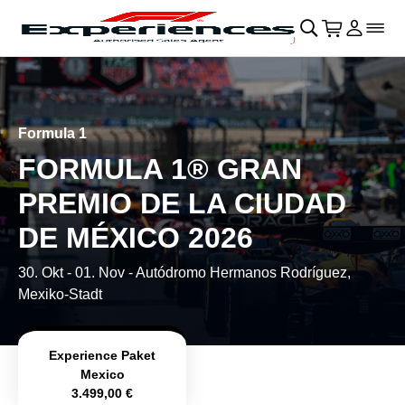
Navigation überspringen
􀄫
􀊫
Warenkor
􀍩
Login
􀉩
􀌇
Formula 1
FORMULA 1® GRAN
PREMIO DE LA CIUDAD
DE MÉXICO 2026
30. Okt
-
01. Nov
- Autódromo Hermanos Rodríguez,
Mexiko-Stadt
Experience Paket
Mexico
3.499,00 €