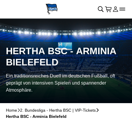
Skip to main Content
􀄫
􀊫
Cart
􀍩
Login
􀉩
􀌇
HERTHA BSC - ARMINIA
BIELEFELD
Ein traditionsreiches Duell im deutschen Fußball, oft
geprägt von intensiven Spielen und spannender
Atmosphäre.
Home
􀆊
2. Bundesliga - Hertha BSC | VIP-Tickets
􀆊
Hertha BSC - Arminia Bielefeld