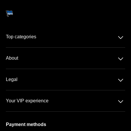
􀆈
Top categories
Season-tickets
􀆈
About
2. Bundesliga
About us
DFB-Pokal
􀆈
Legal
Contact
Data-protection
Team
􀆈
Your VIP experience
T&C
FAQ
The Olympic Stadium
Imprint
Payment methods
Vip-areas
Payment& Shipping