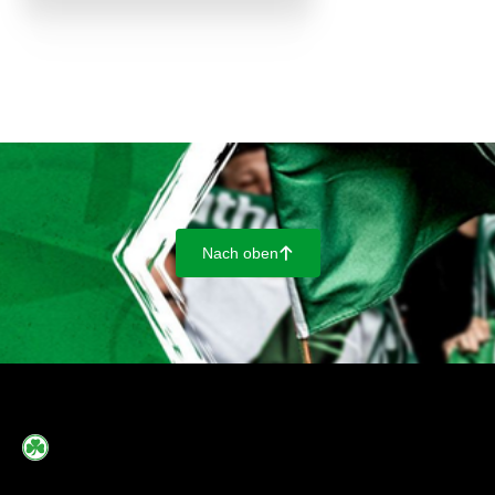
Nach oben
􀄨