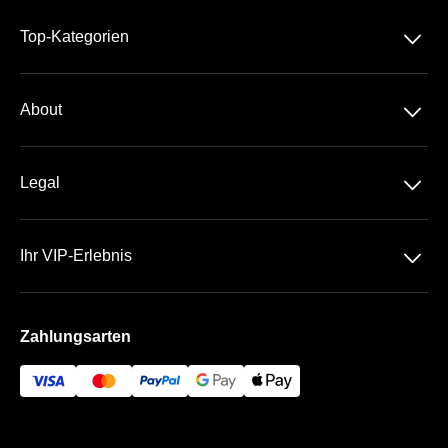
􀆈
Top-Kategorien
2. Bundesliga
􀆈
About
Über Uns
􀆈
Legal
Kontakt
Datenschutz
Häufige Fragen
􀆈
Ihr VIP-Erlebnis
AGB
Sportpark Ronhof | Thomas Sommer
Impressum
Zahlungsarten
Die VIP-Bereiche
Bezahlung & Versand