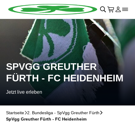
Navigation überspringen
􀄫
􀊫
Warenkor
􀍩
Login
􀉩
􀌇
SPVGG GREUTHER
FÜRTH - FC HEIDENHEIM
Jetzt live erleben
Startseite
􀆊
2. Bundesliga - SpVgg Greuther Fürth
􀆊
SpVgg Greuther Fürth - FC Heidenheim