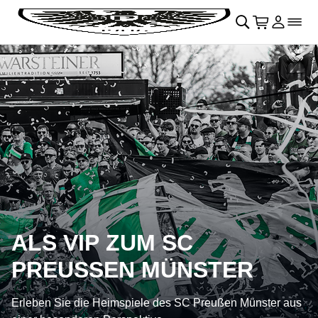
Navigation überspringen
􀄫
􀊫
Warenkor
􀍩
Login
􀉩
􀌇
ALS VIP ZUM SC
PREUSSEN MÜNSTER
Erleben Sie die Heimspiele des SC Preußen Münster aus