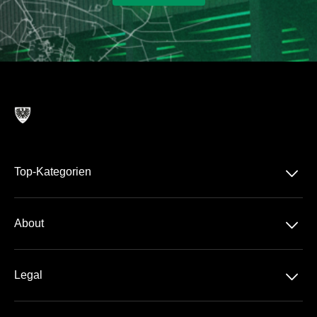
􀆈
Top-Kategorien
􀆈
About
Über uns
􀆈
Legal
Kontakt
Datenschutz