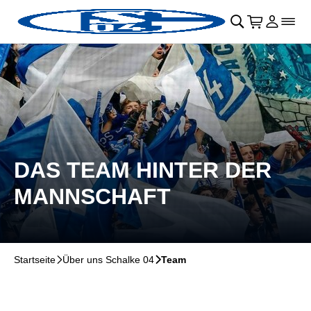
Navigation überspringen
􀄫
􀊫
Warenkor
􀍩
Login
􀉩
􀌇
DAS TEAM HINTER DER
MANNSCHAFT
Startseite
􀆊
Über uns Schalke 04
􀆊
Team