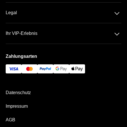
Über Uns
Business Kreisel
􀆈
Legal
Kontakt
Datenschutz
Team
􀆈
Ihr VIP-Erlebnis
AGB
Häufige Fragen
VELTINS-Arena
Impressum
Zahlungsarten
Die VIP Bereiche
Bezahlung & Versand
Business App
Datenschutz
Impressum
AGB