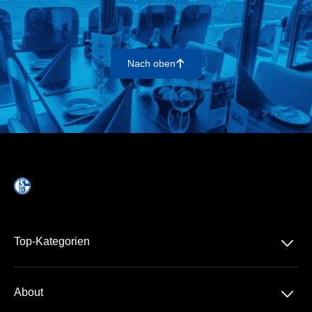
Nach oben
􀄨
􀆈
Top-Kategorien
Dauerkarte
􀆈
About
1. Bundesliga