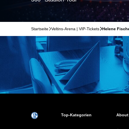
Startseite
􀆊
Veltins-Arena | VIP-Tickets
􀆊
Helene Fische
Top-Kategorien
About