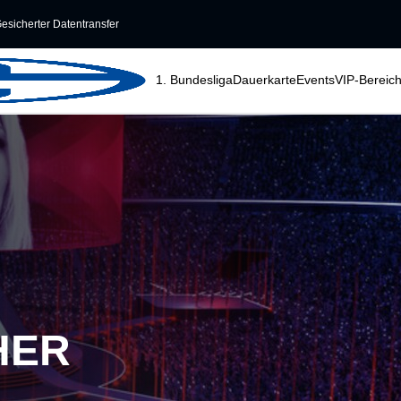
esicherter Datentransfer
1. Bundesliga
Dauerkarte
Events
VIP-Bereic
HER