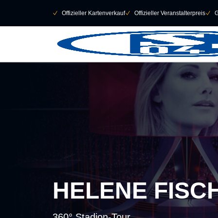
Navigation überspringen
􀄫
􀆅
Offizieller Kartenverkauf
􀆅
Offizieller Veranstalterpreis
􀆅
G
HELENE FISC
360° Stadion-Tour