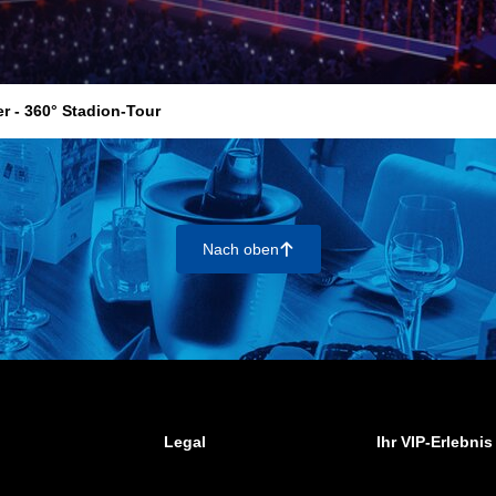
r - 360° Stadion-Tour
Nach oben
􀄨
Legal
Ihr VIP-Erlebnis