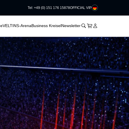
Tel: +49 (0) 151 176 15878
OFFICIAL VIP
􀊫
Warenkorb
􀍩
Login
􀉩
he
VELTINS-Arena
Business Kreisel
Newsletter