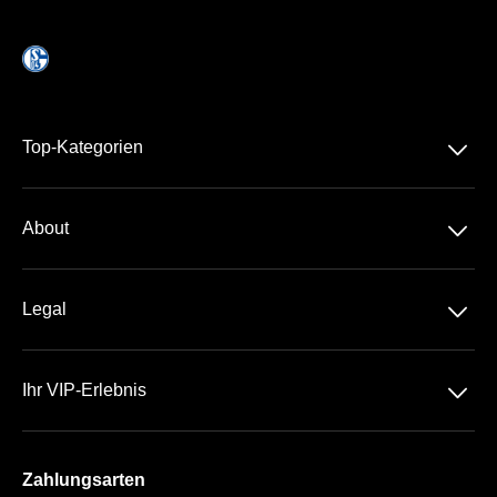
􀆈
Top-Kategorien
Dauerkarte
􀆈
About
1. Bundesliga
Über Uns
Business Kreisel
􀆈
Legal
Kontakt
Datenschutz
Team
􀆈
Ihr VIP-Erlebnis
AGB
Häufige Fragen
VELTINS-Arena
Impressum
Zahlungsarten
Die VIP Bereiche