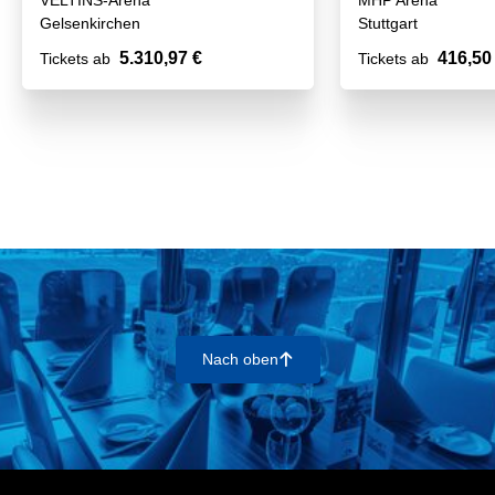
VELTINS-Arena
MHP Arena
Gelsenkirchen
Stuttgart
5.310,97 €
416,50
Tickets ab
Tickets ab
Nach oben
􀄨