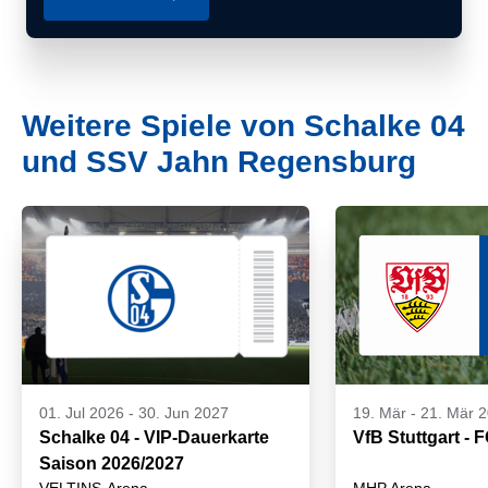
Weitere Spiele von Schalke 04
und SSV Jahn Regensburg
01. Jul 2026
-
30. Jun 2027
19. Mär
-
21. Mär 
Schalke 04 - VIP-Dauerkarte
VfB Stuttgart - 
Saison 2026/2027