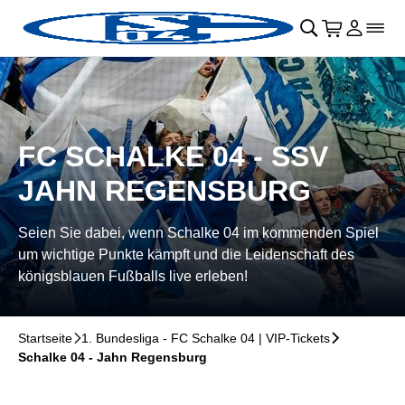
Navigation überspringen
􀄫
􀊫
Warenkor
􀍩
Login
􀉩
􀌇
FC SCHALKE 04 - SSV
JAHN REGENSBURG
Seien Sie dabei, wenn Schalke 04 im kommenden Spiel
um wichtige Punkte kämpft und die Leidenschaft des
königsblauen Fußballs live erleben!
Startseite
􀆊
1. Bundesliga - FC Schalke 04 | VIP-Tickets
􀆊
Schalke 04 - Jahn Regensburg