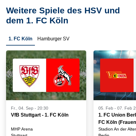
Weitere Spiele des HSV und
dem 1. FC Köln
1. FC Köln
Hamburger SV
Fr., 04. Sep - 20:30
05. Feb
-
07. Feb 
VfB Stuttgart - 1. FC Köln
1. FC Union Berli
FC Köln (Frauen
MHP Arena
Stadion An der Alte
Stuttgart
Berlin