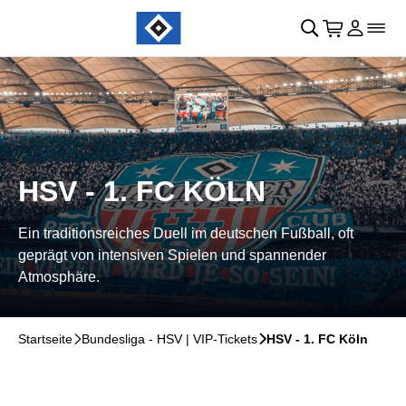
Navigation überspringen
􀄫
􀊫
Warenkor
􀍩
Login
􀉩
􀌇
HSV - 1. FC KÖLN
Ein traditionsreiches Duell im deutschen Fußball, oft
geprägt von intensiven Spielen und spannender
Atmosphäre.
Startseite
􀆊
Bundesliga - HSV | VIP-Tickets
􀆊
HSV - 1. FC Köln