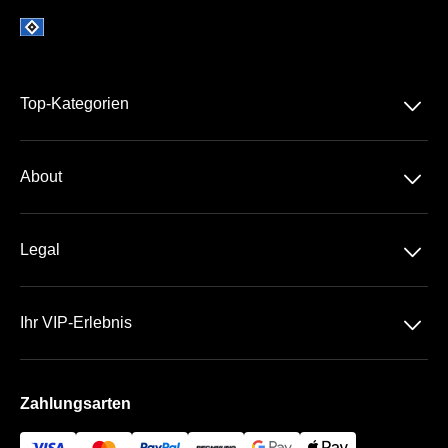
􀆈
Top-Kategorien
Dauerkarten
􀆈
About
1. Bundesliga
Über Uns
DFB-Pokal
􀆈
Legal
Kontakt
Datenschutz
Team
􀆈
Ihr VIP-Erlebnis
AGB
Häufige Fragen
Das Volksparkstadion
Impressum
Zahlungsarten
Die VIP Bereiche
Bezahlung & Versand