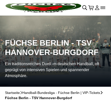
Navigation überspringen
􀄫
􀊫
Warenkor
􀍩
Login
􀉩
􀌇
FÜCHSE BERLIN - TSV
HANNOVER-BURGDORF
Ein traditionsreiches Duell im deutschen Handball, oft
geprägt von intensiven Spielen und spannender
Atmosphäre.
Startseite
􀆊
Handball-Bundesliga - Füchse Berlin | VIP-Tickets
􀆊
Füchse Berlin - TSV Hannover-Burgdorf