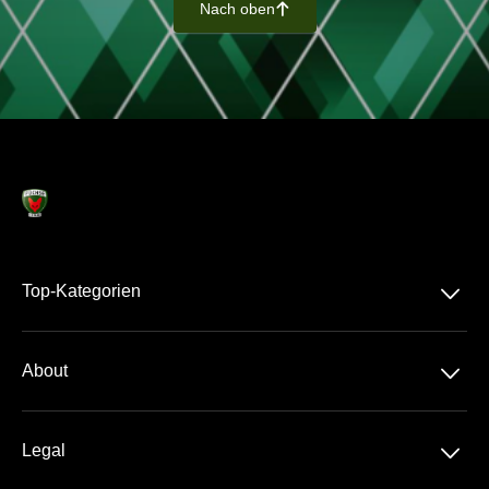
Nach oben
􀄨
􀆈
Top-Kategorien
Dauerkarte
􀆈
About
Bundesliga
Über Uns
DHB-Pokal
􀆈
Legal
Kontakt
EHF Champions League