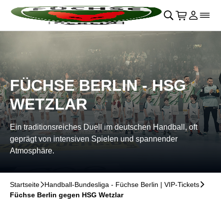
Navigation überspringen
􀄫
􀊫
Warenkor
􀍩
Login
􀉩
􀌇
FÜCHSE BERLIN - HSG
WETZLAR
Ein traditionsreiches Duell im deutschen Handball, oft
geprägt von intensiven Spielen und spannender
Atmosphäre.
Startseite
􀆊
Handball-Bundesliga - Füchse Berlin | VIP-Tickets
􀆊
Füchse Berlin gegen HSG Wetzlar