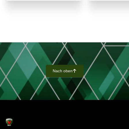
Nach oben
􀄨