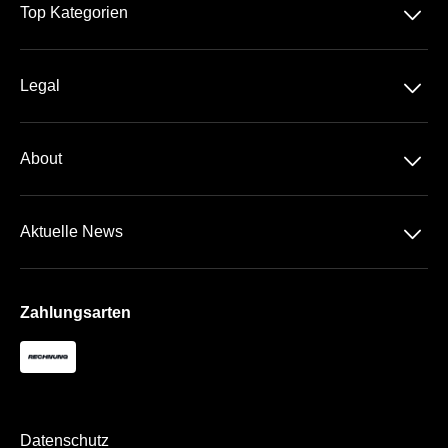
􀆈
Top Kategorien
Alle Grand Prix™
􀆈
Legal
Die Rennstrecken
Datenschutz
Travel
􀆈
About
AGB
Über Uns
Impressum
􀆈
Aktuelle News
Kontakt
Newsletter
Zahlungsarten
Datenschutz