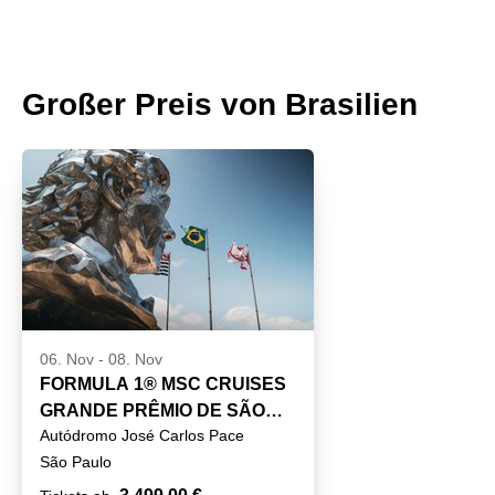
Großer Preis von Brasilien
06. Nov
-
08. Nov
FORMULA 1® MSC CRUISES
GRANDE PRÊMIO DE SÃO
Autódromo José Carlos Pace
PAULO 2026
(Interlagos)
São Paulo