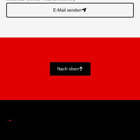
E-Mail senden
􀈠
Nach oben
􀄨