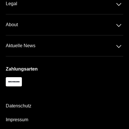
􀆈
Legal
Die Rennstrecken
Datenschutz
Travel
􀆈
About
AGB
Über Uns
Impressum
􀆈
Aktuelle News
Kontakt
Newsletter
Zahlungsarten
Datenschutz
Impressum