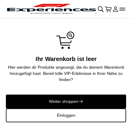
Navigation überspringen
􀄫
􀊫
Warenkor
􀍩
Login
􀉩
􀌇
Ihr Warenkorb ist leer
Hier werden dir Produkte angezeigt, die du deinem Warenkorb
hinzugefügt hast. Bereit tolle VIP-Erlebnisse in Ihrer Nähe zu
finden?
Weiter shoppen
􀄫
Einloggen