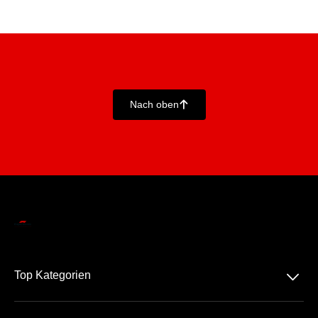
Nach oben
􀄨
􀆈
Top Kategorien
Alle Grand Prix™