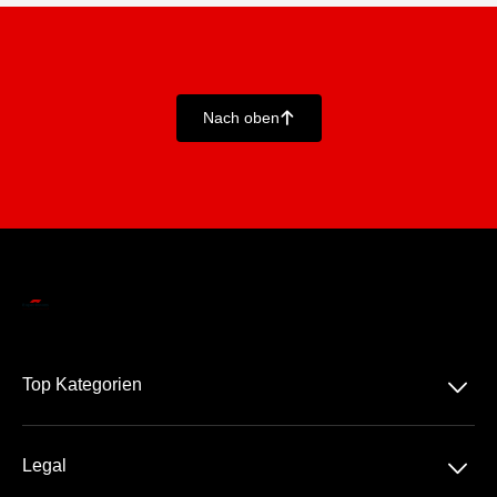
Nach oben
􀄨
􀆈
Top Kategorien
Alle Grand Prix™
􀆈
Legal
Die Rennstrecken