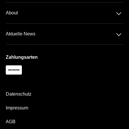
Datenschutz
Travel
􀆈
About
AGB
Über Uns
Impressum
􀆈
Aktuelle News
Kontakt
Newsletter
Zahlungsarten
Datenschutz
Impressum
AGB