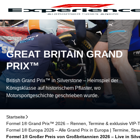
Navigation überspringen
􀄫
GREAT BRITAIN GRAND
PRIX™
British Grand Prix™ in Silverstone – Heimspiel der
Königsklasse auf historischem Pflaster, wo
Motorsportgeschichte geschrieben wurde.
Startseite
􀆊
Formel 1® Grand Prix™ 2026 – Rennen, Termine & exklusive VIP-Ti
Formel 1® Europa 2026 – Alle Grand Prix in Europa | Termine, Stre
Formel 1® Großer Preis von Großbritannien 2026 – Live in Silve