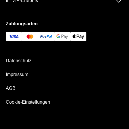
􀆈
Ihr VIP-Erlebnis
AGB
Häufige Fragen
Das Rudolf-Harbig-Stadion
Impressum
Zahlungsarten
Die VIP Bereiche
Bezahlung & Versand
Datenschutz
Impressum
AGB
Cookie-Einstellungen