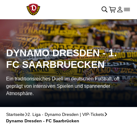
Navigation überspringen
􀄫
􀊫
Warenkor
􀍩
Login
􀉩
􀌇
DYNAMO DRESDEN - 1.
FC SAARBRUECKEN
Ein traditionsreiches Duell im deutschen Fußball, oft
geprägt von intensiven Spielen und spannender
Atmosphäre.
Startseite
􀆊
2. Liga - Dynamo Dresden | VIP-Tickets
􀆊
Dynamo Dresden - FC Saarbrücken