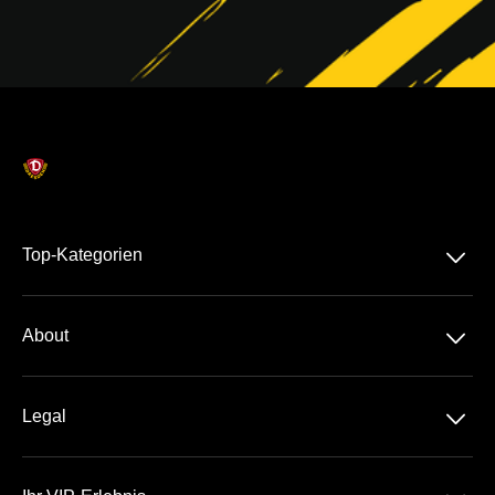
􀆈
Top-Kategorien
Dauerkarte
􀆈
About
2. Liga
Über Uns
DFB-Pokal
􀆈
Legal
Kontakt
Datenschutz
Team