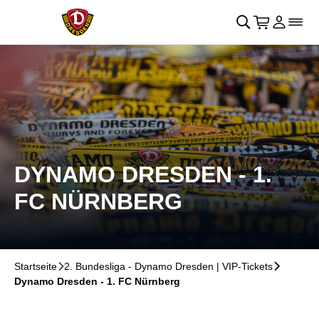
Navigation überspringen
􀄫
􀊫
Warenkor
􀍩
Login
􀉩
􀌇
DYNAMO DRESDEN - 1.
FC NÜRNBERG
Startseite
􀆊
2. Bundesliga - Dynamo Dresden | VIP-Tickets
􀆊
Dynamo Dresden - 1. FC Nürnberg