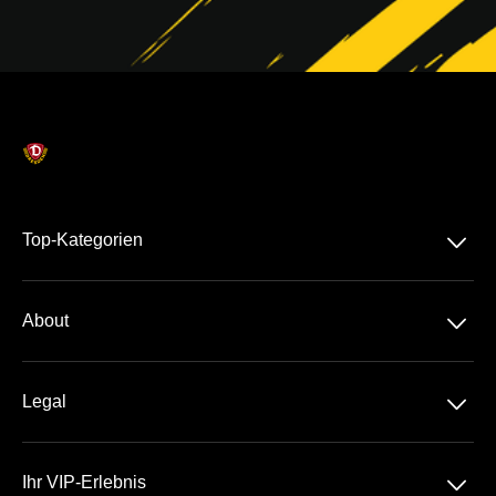
􀆈
Top-Kategorien
Dauerkarte
􀆈
About
2. Liga
Über Uns
DFB-Pokal
􀆈
Legal
Kontakt
Datenschutz
Team
􀆈
Ihr VIP-Erlebnis