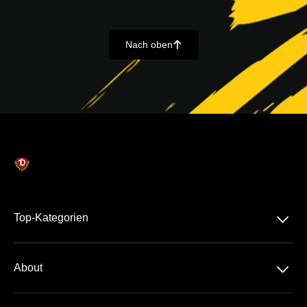
Nach oben
􀄨
􀆈
Top-Kategorien
Dauerkarte
􀆈
About
2. Liga
Über Uns