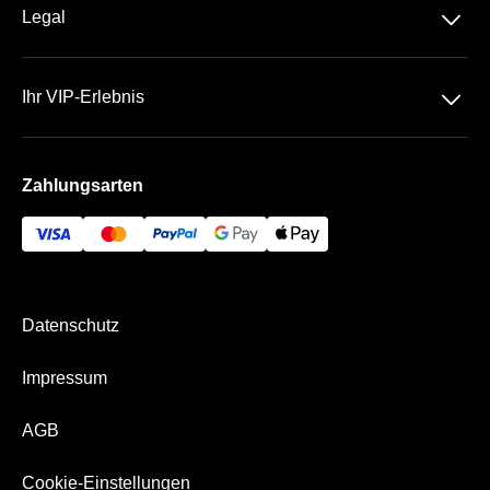
DFB-Pokal
􀆈
Legal
Kontakt
Datenschutz
Team
􀆈
Ihr VIP-Erlebnis
AGB
Häufige Fragen
Das Rudolf-Harbig-Stadion
Impressum
Zahlungsarten
Die VIP Bereiche
Bezahlung & Versand
Datenschutz
Impressum
AGB
Cookie-Einstellungen