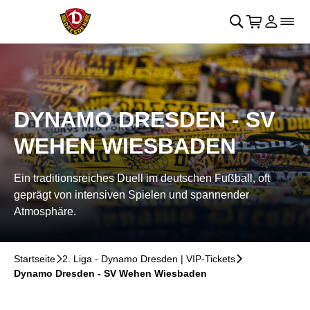
Navigation überspringen
􀄫
􀊫
Warenkor
􀍩
Login
􀉩
􀌇
DYNAMO DRESDEN - SV
WEHEN WIESBADEN
Ein traditionsreiches Duell im deutschen Fußball, oft
geprägt von intensiven Spielen und spannender
Atmosphäre.
Startseite
􀆊
2. Liga - Dynamo Dresden | VIP-Tickets
􀆊
Dynamo Dresden - SV Wehen Wiesbaden