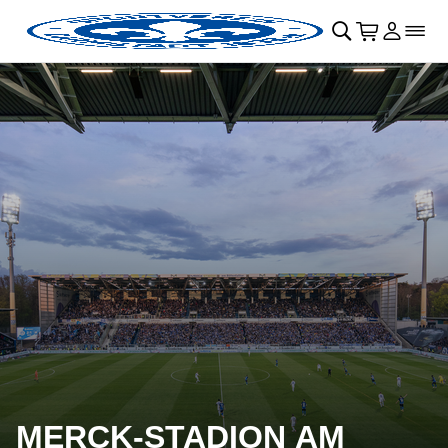
Navigation überspringen
􀄫
􀊫
Warenkor
􀍩
Login
􀉩
􀌇
MERCK-STADION AM