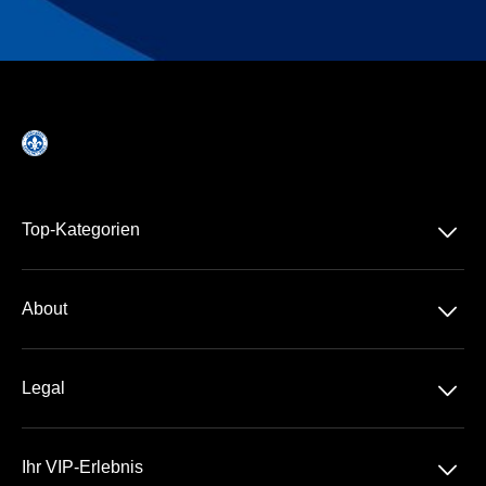
􀆈
Top-Kategorien
Dauerkarte
􀆈
About
Merck-Stadion
Über Uns
􀆈
Legal
Kontakt
Datenschutz
Team
􀆈
Ihr VIP-Erlebnis