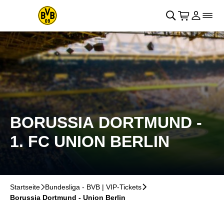
Navigation überspringen
􀄫
􀊫
Warenkor
􀍩
Login
􀉩
􀌇
BORUSSIA DORTMUND -
1. FC UNION BERLIN
Startseite
􀆊
Bundesliga - BVB | VIP-Tickets
􀆊
Borussia Dortmund - Union Berlin