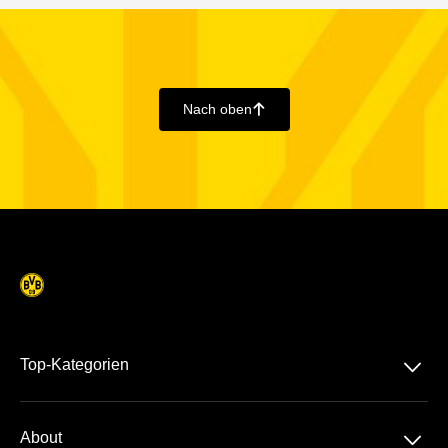
Nach oben
􀄨
􀆈
Top-Kategorien
Dauerkarte
􀆈
About