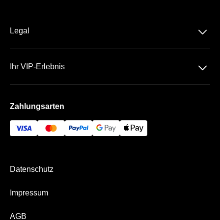
1. Bundesliga
Über Uns
UEFA Champions League
􀆈
Legal
Kontakt
Datenschutz
Häufige Fragen
􀆈
Ihr VIP-Erlebnis
AGB
Die VIP-Bereiche
Impressum
Zahlungsarten
Hospitality App
Bezahlung & Versand
Datenschutz
Impressum
AGB