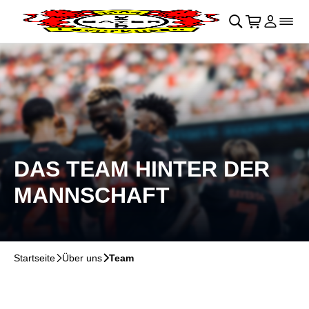
Navigation überspringen
􀄫
􀊫
Warenkor
􀍩
Login
􀉩
􀌇
DAS TEAM HINTER DER
MANNSCHAFT
Startseite
􀆊
Über uns
􀆊
Team