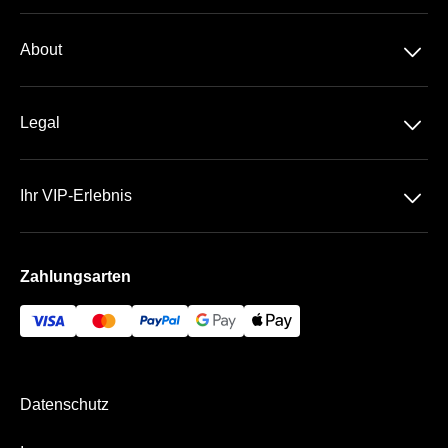
Dauerkarte
􀆈
About
1. Bundesliga
Über Uns
DFB-Pokal
􀆈
Legal
Kontakt
Datenschutz
Team
􀆈
Ihr VIP-Erlebnis
AGB
Häufige Fragen
BayArena
Impressum
Zahlungsarten
Die VIP Bereiche
Bezahlung & Versand
Datenschutz