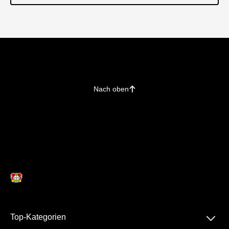
Nach oben
􀄨
􀆈
Top-Kategorien