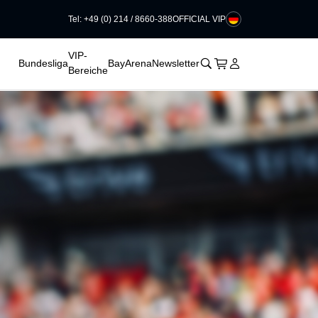
Tel: +49 (0) 214 / 8660-388
OFFICIAL VIP
VIP-
􀊫
Warenkorb
􀍩
Login
􀉩
Bundesliga
BayArena
Newsletter
Bereiche