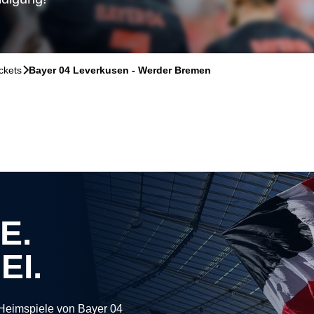
ckets
􀆊
Bayer 04 Leverkusen - Werder Bremen
E.
EI.
 Heimspiele von Bayer 04