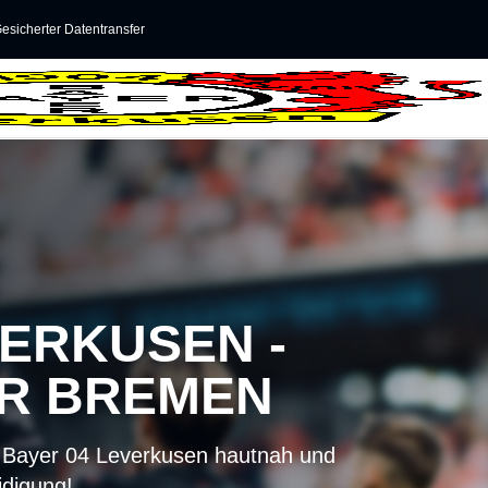
esicherter Datentransfer
EVERKUSEN -
 BREMEN
n Bayer 04 Leverkusen hautnah und
idigung!