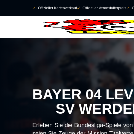
Navigation überspringen
􀄫
􀆅
Offizieller Kartenverkauf
􀆅
Offizieller Veranstalterpreis
􀆅
G
BAYER 04 L
SV WERDER
Erleben Sie die Bundesliga-Spiele vo
seien Sie Zeuge der Mission Titelverte