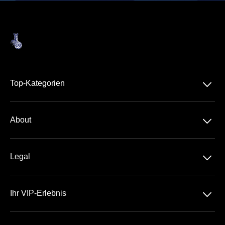
􀆈
Top-Kategorien
3. Liga
􀆈
About
Über Uns
􀆈
Legal
Kontakt
Datenschutz
Team
􀆈
Ihr VIP-Erlebnis
AGB
Häufige Fragen
Schauinsland-Reisen-Arena
Impressum