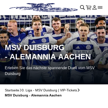
Navigation überspringen
􀄫
􀊫
Warenkor
􀍩
Login
􀉩
􀌇
MSV DUISBURG
- ALEMANNIA AACHEN
Erleben Sie das nächste spannende Duell vom MSV
Duisburg
Startseite
􀆊
3. Liga - MSV Duisburg | VIP-Tickets
􀆊
MSV Duisburg - Alemannia Aachen